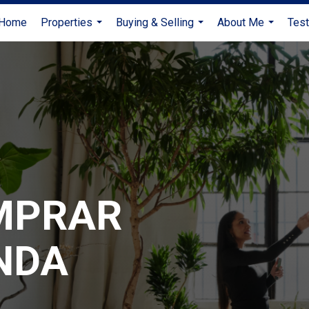
Home
Properties
Buying & Selling
About Me
Test
...
...
...
MPRAR
NDA