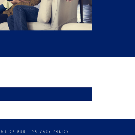
RMS OF USE
|
PRIVACY POLICY